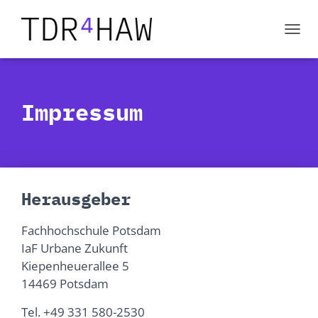
N
A
V
I
G
Impressum
A
T
I
O
N
U
M
S
Herausgeber
C
H
Fachhochschule Potsdam
A
L
IaF Urbane Zukunft
T
Kiepenheuerallee 5
E
14469 Potsdam
N
Tel. +49 331 580-2530