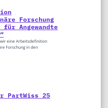
ion
näre Forschung
 für Angewandte
“
r eine Arbeitsdefinition
näre Forschung in den
r PartWiss 25