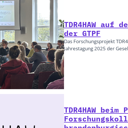
TDR4HAW auf de
der GTPF
Das Forschungsprojekt TDR4
Jahrestagung 2025 der Gesell
TDR4HAW beim P
Forschungskoll
brandenburgisc