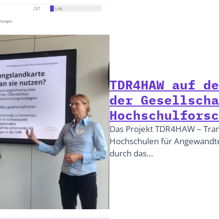
TDR4HAW auf de
der Gesellscha
Hochschulforsc
Das Projekt TDR4HAW – Trans
Hochschulen für Angewandte
durch das…