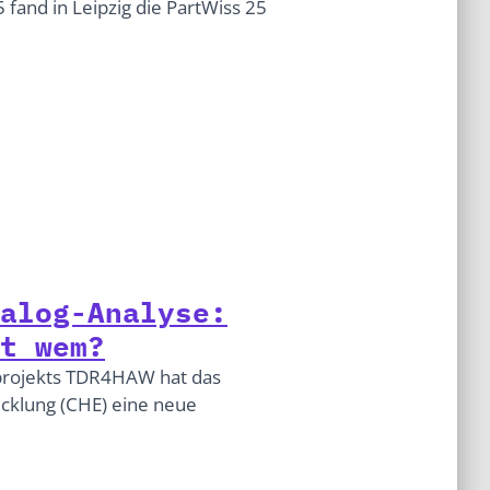
and in Leipzig die PartWiss 25
alog-Analyse:
t wem?
rojekts TDR4HAW hat das
cklung (CHE) eine neue