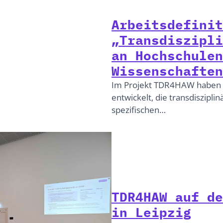
Arbeitsdefinit
„Transdiszipli
an Hochschulen
Wissenschaften
Im Projekt TDR4HAW haben wi
entwickelt, die transdiszipli
spezifischen…
TDR4HAW auf de
in Leipzig